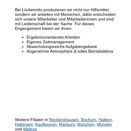
Bei Lückenotto produzieren wir nicht nur Hilfsmittel,
sondern wir arbeiten mit Menschen, dafür entscheiden
sich unsere Mitarbeiter und Mitarbeiterinnen und sind
mit Leidenschaft bei der Sache. Für dieses
Engangement bieten wir ihnen:
Ergebnisorientiertes Arbeiten
Eigenes Zeitmanagement
Abwechslungsreiche Aufgabengebiete
Angenehme Atmosphäre & tolles Betriebsklima
Weitere Filialen in
Recklinghausen
,
Bochum
,
Haltern
,
Hattingen
,
Kaufbeuren
,
Marburg
,
München
,
Münster
und
Waltrop